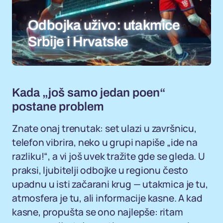
Odbojka uživo: utakmice
Srbije i Hrvatske
Kada „još samo jedan poen“
postane problem
Znate onaj trenutak: set ulazi u završnicu,
telefon vibrira, neko u grupi napiše „ide na
razliku!“, a vi još uvek tražite gde se gleda. U
praksi, ljubitelji odbojke u regionu često
upadnu u isti začarani krug — utakmica je tu,
atmosfera je tu, ali informacije kasne. A kad
kasne, propušta se ono najlepše: ritam