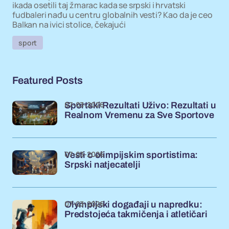
ikada osetili taj žmarac kada se srpski i hrvatski
fudbaleri nađu u centru globalnih vesti? Kao da je ceo
Balkan na ivici stolice, čekajući
sport
Featured Posts
07-03-2026
Sportski Rezultati Uživo: Rezultati u
Realnom Vremenu za Sve Sportove
07-03-2026
Vesti o olimpijskim sportistima:
Srpski natjecatelji
07-03-2026
Olympijski događaji u napredku:
Predstojeća takmičenja i atletičari