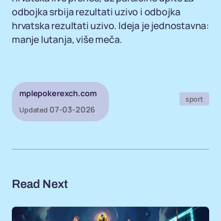
odbojka srbija rezultati uzivo i odbojka
hrvatska rezultati uzivo. Ideja je jednostavna:
manje lutanja, više meča.
mplepokerexch.com
sport
07-03-2026
Updated
Read Next