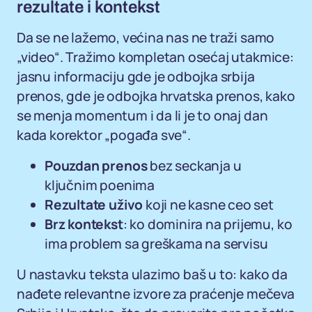
rezultate i kontekst
Da se ne lažemo, većina nas ne traži samo
„video“. Tražimo kompletan osećaj utakmice:
jasnu informaciju gde je odbojka srbija
prenos, gde je odbojka hrvatska prenos, kako
se menja momentum i da li je to onaj dan
kada korektor „pogađa sve“.
Pouzdan prenos
bez seckanja u
ključnim poenima
Rezultate uživo
koji ne kasne ceo set
Brz kontekst
: ko dominira na prijemu, ko
ima problem sa greškama na servisu
U nastavku teksta ulazimo baš u to: kako da
nađete relevantne izvore za praćenje mečeva