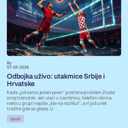
By
07-03-2026
Odbojka uživo: utakmice Srbije i
Hrvatske
Kada „još samo jedan poen“ postane problem Znate
onaj trenutak: set ulazi u završnicu, telefon vibrira,
neko u grupi napiše „ide na razliku!“, a vi još uvek
tražite gde se gleda. U
sport